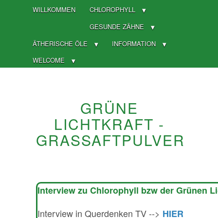
WILLKOMMEN
CHLOROPHYLL
GESUNDE ZÄHNE
ÄTHERISCHE ÖLE
INFORMATION
WELCOME
GRÜNE
LICHTKRAFT -
GRASSAFTPULVER
Interview zu Chlorophyll bzw der Grünen Li
Interview in Querdenken TV -->
HIER